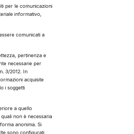
piti per le comunicazioni
teriale informativo,
.
no essere comunicati a
rrettezza, pertinenza e
ente necessarie per
 n. 3/2012. In
nformazioni acquisite
o i soggetti
eriore a quello
i quali non è necessaria
n forma anonima. Si
olte sono configurati,