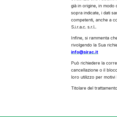
già in origine, in modo d
sopra indicate, i dati s
competenti, anche a coll
S.i.r.a.c. s.r.l..
Infine, si rammenta che
rivolgendo la Sua richies
info@sirac.it
Può richiedere la correz
cancellazione o il blocc
loro utilizzo per motivi 
Titolare del trattament