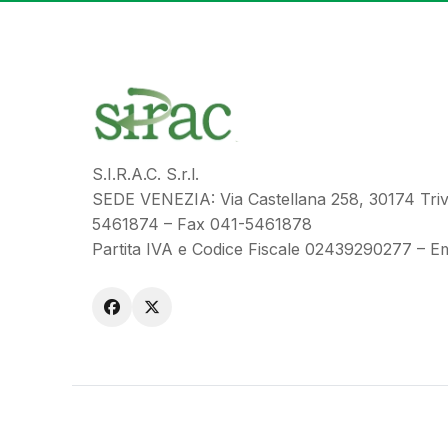
S.I.R.A.C. S.r.l.
SEDE VENEZIA: Via Castellana 258, 30174 Triv
5461874 – Fax 041-5461878
Partita IVA e Codice Fiscale 02439290277 – Em