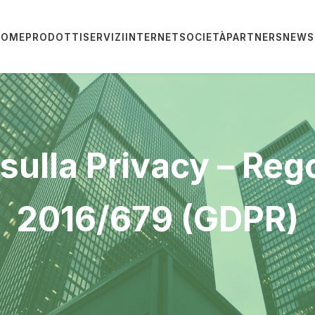
HOME
PRODOTTI
SERVIZI
INTERNET
SOCIETÀ
PARTNERS
NEWS
 sulla Privacy – Re
2016/679 (GDPR)