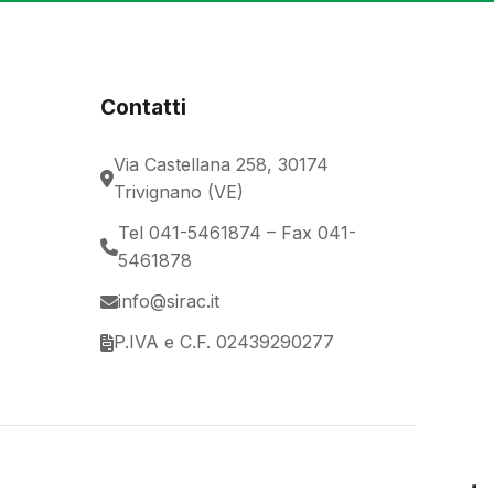
Contatti
Via Castellana 258, 30174
Trivignano (VE)
Tel 041-5461874 – Fax 041-
5461878
info@sirac.it
P.IVA e C.F. 02439290277