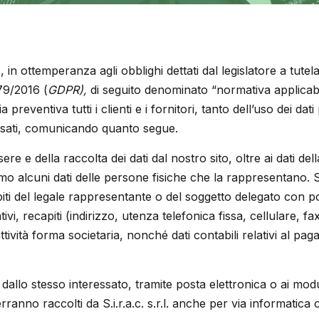
.l., in ottemperanza agli obblighi dettati dal legislatore a tutel
9/2016 (
GDPR),
di seguito denominato “normativa applicab
 preventiva tutti i clienti e i fornitori, tanto dell’uso dei dat
eressati, comunicando quanto segue.
ssere e della raccolta dei dati dal nostro sito, oltre ai dati de
amo alcuni dati delle persone fisiche che la rappresentano. So
capiti del legale rappresentante o del soggetto delegato con 
cativi, recapiti (indirizzo, utenza telefonica fissa, cellulare, fax
ttività forma societaria, nonché dati contabili relativi al pag
i dallo stesso interessato, tramite posta elettronica o ai modu
erranno raccolti da S.i.r.a.c. s.r.l. anche per via informatica 