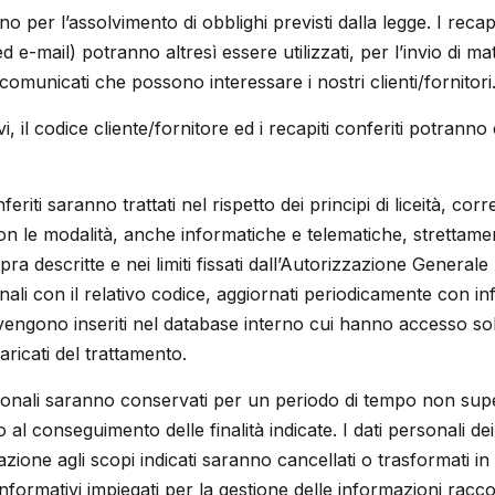
anno per l’assolvimento di obblighi previsti dalla legge. I reca
d e-mail) potranno altresì essere utilizzati, per l’invio di ma
i comunicati che possono interessare i nostri clienti/fornitori
ativi, il codice cliente/fornitore ed i recapiti conferiti potran
nferiti saranno trattati nel rispetto dei principi di liceità, co
on le modalità, anche informatiche e telematiche, strettam
pra descritte e nei limiti fissati dall’Autorizzazione Generale
onali con il relativo codice, aggiornati periodicamente con i
, vengono inseriti nel database interno cui hanno accesso sol
caricati del trattamento.
rsonali saranno conservati per un periodo di tempo non sup
al conseguimento delle finalità indicate. I dati personali de
azione agli scopi indicati saranno cancellati o trasformati i
informativi impiegati per la gestione delle informazioni racc